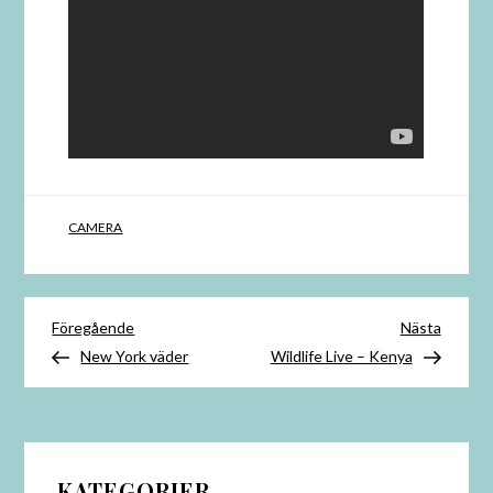
CAMERA
Inläggsnavigering
Föregående
Nästa
Föregående
Nästa
inlägg
inlägg
New York väder
Wildlife Live – Kenya
KATEGORIER