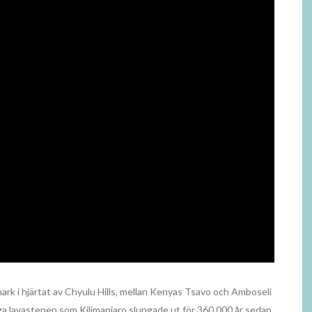
ark i hjärtat av Chyulu Hills, mellan Kenyas Tsavo och Amboseli
a lavastenen som Kilimanjaro slungade ut för 360 000 år sedan.