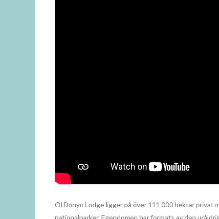
Ol Donyo Lodge ligger på över 111 000 hektar privat m
nationalparker. Egendomen har formats av den uråldrig