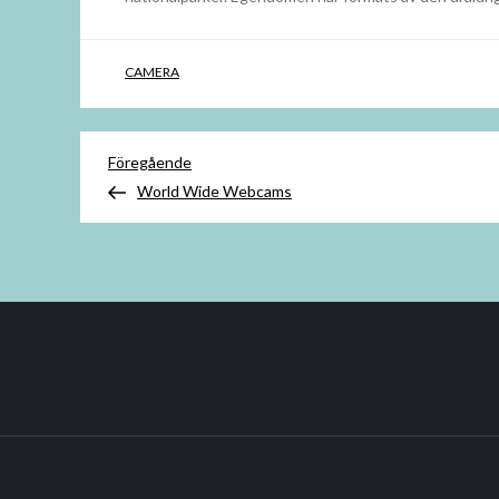
CAMERA
Inläggsnavigering
Föregående
Föregående
inlägg
World Wide Webcams