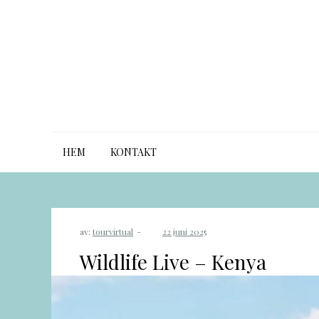
Hoppa
till
innehåll
Our Virtual Tour
Res och Upptäck världen
HEM
KONTAKT
av:
tourvirtual
Wildlife Live – Kenya