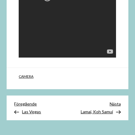
CAMERA
Inläggsnavigering
Föregående
Nästa
Föregående
Nästa
inlägg
inlägg
Las Vegas
Lamai, Koh Samui